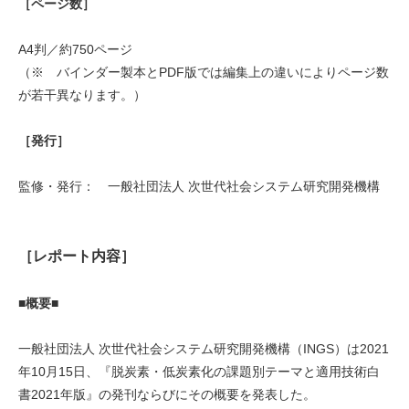
［ページ数］
A4判／約750ページ
（※ バインダー製本とPDF版では編集上の違いによりページ数
が若干異なります。）
［発行］
監修・発行： 一般社団法人 次世代社会システム研究開発機構
［レポート内容］
■概要■
一般社団法人 次世代社会システム研究開発機構（INGS）は2021
年10月15日、『脱炭素・低炭素化の課題別テーマと適用技術白
書2021年版』の発刊ならびにその概要を発表した。