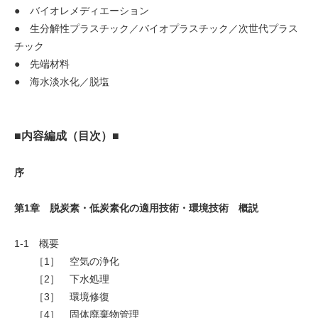
● バイオレメディエーション
● 生分解性プラスチック／バイオプラスチック／次世代プラス
チック
● 先端材料
● 海水淡水化／脱塩
■内容編成（目次）■
序
第1章 脱炭素・低炭素化の適用技術・環境技術 概説
1-1 概要
［1］ 空気の浄化
［2］ 下水処理
［3］ 環境修復
［4］ 固体廃棄物管理