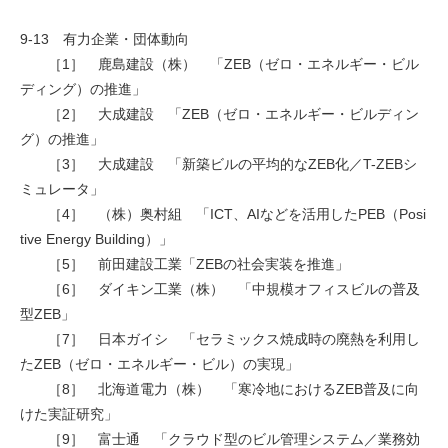
9-13 有力企業・団体動向
［1］ 鹿島建設（株） 「ZEB（ゼロ・エネルギー・ビル
ディング）の推進」
［2］ 大成建設 「ZEB（ゼロ・エネルギー・ビルディン
グ）の推進」
［3］ 大成建設 「新築ビルの平均的なZEB化／T-ZEBシ
ミュレータ」
［4］ （株）奥村組 「ICT、AIなどを活用したPEB（Posi
tive Energy Building）」
［5］ 前田建設工業「ZEBの社会実装を推進」
［6］ ダイキン工業（株） 「中規模オフィスビルの普及
型ZEB」
［7］ 日本ガイシ 「セラミックス焼成時の廃熱を利用し
たZEB（ゼロ・エネルギー・ビル）の実現」
［8］ 北海道電力（株） 「寒冷地におけるZEB普及に向
けた実証研究」
［9］ 富士通 「クラウド型のビル管理システム／業務効