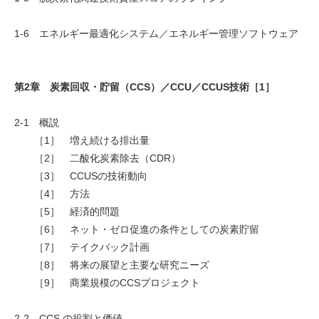
1-6 エネルギー最適化システム／エネルギー管理ソフトウェア
第2章 炭素回収・貯留（CCS）／CCU／CCUS技術［1］
2-1 概説
［1］ 増え続ける排出量
［2］ 二酸化炭素除去（CDR）
［3］ CCUSの技術動向
［4］ 方法
［5］ 経済的問題
［6］ ネット・ゼロ促進の条件としての炭素貯留
［7］ テイクバック計画
［8］ 将来の展望と主要な研究ニーズ
［9］ 商業規模のCCSプロジェクト
2-2 CCS の役割と価値