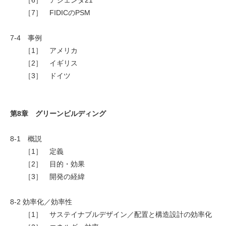
［7］ FIDICのPSM
7-4 事例
［1］ アメリカ
［2］ イギリス
［3］ ドイツ
第8章 グリーンビルディング
8-1 概説
［1］ 定義
［2］ 目的・効果
［3］ 開発の経緯
8-2 効率化／効率性
［1］ サステイナブルデザイン／配置と構造設計の効率化