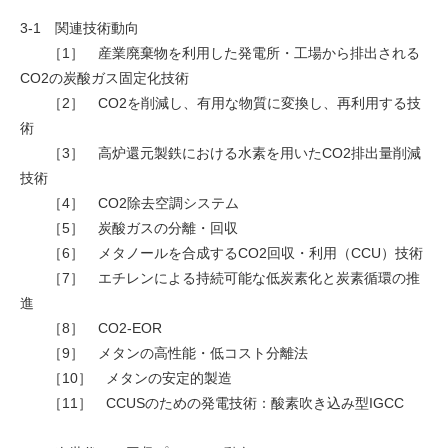
3-1 関連技術動向
［1］ 産業廃棄物を利用した発電所・工場から排出される
CO2の炭酸ガス固定化技術
［2］ CO2を削減し、有用な物質に変換し、再利用する技
術
［3］ 高炉還元製鉄における水素を用いたCO2排出量削減
技術
［4］ CO2除去空調システム
［5］ 炭酸ガスの分離・回収
［6］ メタノールを合成するCO2回収・利用（CCU）技術
［7］ エチレンによる持続可能な低炭素化と炭素循環の推
進
［8］ CO2-EOR
［9］ メタンの高性能・低コスト分離法
［10］ メタンの安定的製造
［11］ CCUSのための発電技術：酸素吹き込み型IGCC