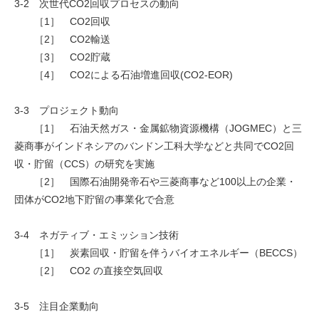
3-2 次世代CO2回収プロセスの動向
［1］ CO2回収
［2］ CO2輸送
［3］ CO2貯蔵
［4］ CO2による石油増進回収(CO2-EOR)
3-3 プロジェクト動向
［1］ 石油天然ガス・金属鉱物資源機構（JOGMEC）と三
菱商事がインドネシアのバンドン工科大学などと共同でCO2回
収・貯留（CCS）の研究を実施
［2］ 国際石油開発帝石や三菱商事など100以上の企業・
団体がCO2地下貯留の事業化で合意
3-4 ネガティブ・エミッション技術
［1］ 炭素回収・貯留を伴うバイオエネルギー（BECCS）
［2］ CO2 の直接空気回収
3-5 注目企業動向