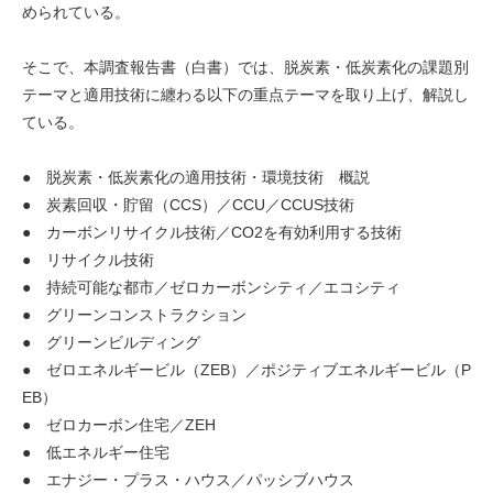
められている。
そこで、本調査報告書（白書）では、脱炭素・低炭素化の課題別
テーマと適用技術に纏わる以下の重点テーマを取り上げ、解説し
ている。
● 脱炭素・低炭素化の適用技術・環境技術 概説
● 炭素回収・貯留（CCS）／CCU／CCUS技術
● カーボンリサイクル技術／CO2を有効利用する技術
● リサイクル技術
● 持続可能な都市／ゼロカーボンシティ／エコシティ
● グリーンコンストラクション
● グリーンビルディング
● ゼロエネルギービル（ZEB）／ポジティブエネルギービル（P
EB）
● ゼロカーボン住宅／ZEH
● 低エネルギー住宅
● エナジー・プラス・ハウス／パッシブハウス