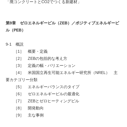
「廃コンクリートとCO2でつくる新建材」
第9章 ゼロエネルギービル（ZEB）／ポジティブエネルギービ
ル（PEB）
9-1 概説
［1］ 概要・定義
［2］ ZEBの包括的な考え方
［3］ 定義の幅・バリエーション
［4］ 米国国立再生可能エネルギー研究所（NREL） 主
要カテゴリー分類
［5］ エネルギーバランスのタイプ
［6］ ゼロエネルギービルの最適化
［7］ ZEBとゼロヒーティングビル
［8］ 開発動向
［9］ 主な事例