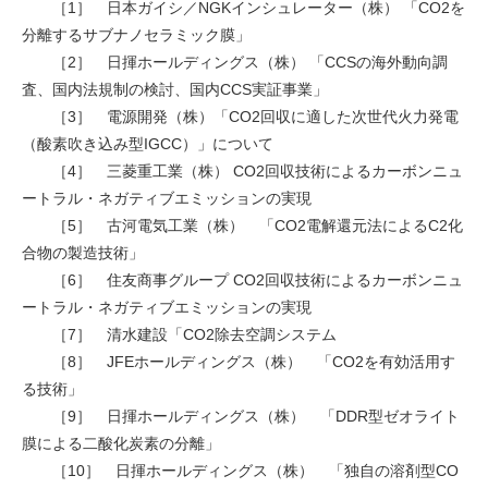
［1］ 日本ガイシ／NGKインシュレーター（株） 「CO2を
分離するサブナノセラミック膜」
［2］ 日揮ホールディングス（株） 「CCSの海外動向調
査、国内法規制の検討、国内CCS実証事業」
［3］ 電源開発（株）「CO2回収に適した次世代火力発電
（酸素吹き込み型IGCC）」について
［4］ 三菱重工業（株） CO2回収技術によるカーボンニュ
ートラル・ネガティブエミッションの実現
［5］ 古河電気工業（株） 「CO2電解還元法によるC2化
合物の製造技術」
［6］ 住友商事グループ CO2回収技術によるカーボンニュ
ートラル・ネガティブエミッションの実現
［7］ 清水建設「CO2除去空調システム
［8］ JFEホールディングス（株） 「CO2を有効活用す
る技術」
［9］ 日揮ホールディングス（株） 「DDR型ゼオライト
膜による二酸化炭素の分離」
［10］ 日揮ホールディングス（株） 「独自の溶剤型CO