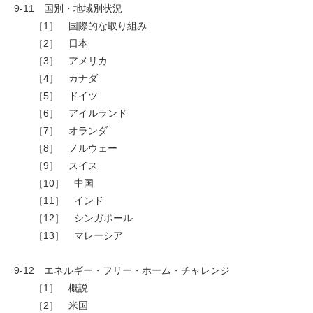
9-11 国別・地域別状況
［1］ 国際的な取り組み
［2］ 日本
［3］ アメリカ
［4］ カナダ
［5］ ドイツ
［6］ アイルランド
［7］ オランダ
［8］ ノルウェー
［9］ スイス
［10］ 中国
［11］ インド
［12］ シンガポール
［13］ マレーシア
9-12 エネルギー・フリー・ホーム・チャレンジ
［1］ 概説
［2］ 米国