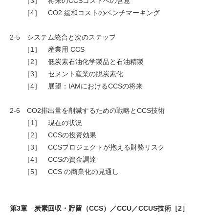
［3］ 将来のCCSコストへの含意
［4］ CO2 緩和コストのベンチマーキング
2-5 システム統合と次のステップ
［1］ 産業用 CCS
［2］ 低炭素石油化学製品と石油精製
［3］ セメント産業の脱炭素化
［4］ 展望：IAMにおけるCCSの将来
2-6 CO2排出量を削減するための戦略とCCS技術
［1］ 現在の状況
［2］ CCSの投資効果
［3］ CCSプロジェクトが抱える財務リスク
［4］ CCSの資金調達
［5］ CCS の商業化の見通し
第3章 炭素回収・貯留（CCS）／CCU／CCUS技術［2］