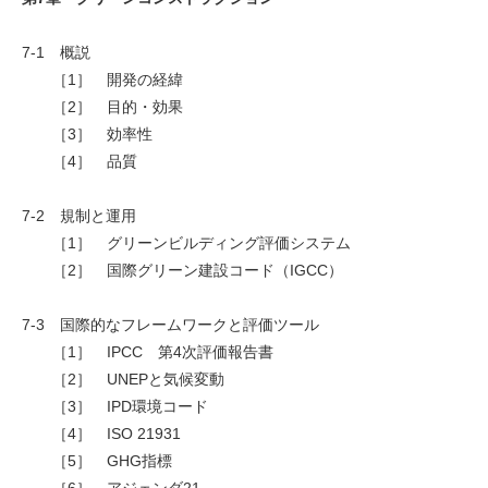
7-1 概説
［1］ 開発の経緯
［2］ 目的・効果
［3］ 効率性
［4］ 品質
7-2 規制と運用
［1］ グリーンビルディング評価システム
［2］ 国際グリーン建設コード（IGCC）
7-3 国際的なフレームワークと評価ツール
［1］ IPCC 第4次評価報告書
［2］ UNEPと気候変動
［3］ IPD環境コード
［4］ ISO 21931
［5］ GHG指標
［6］ アジェンダ21