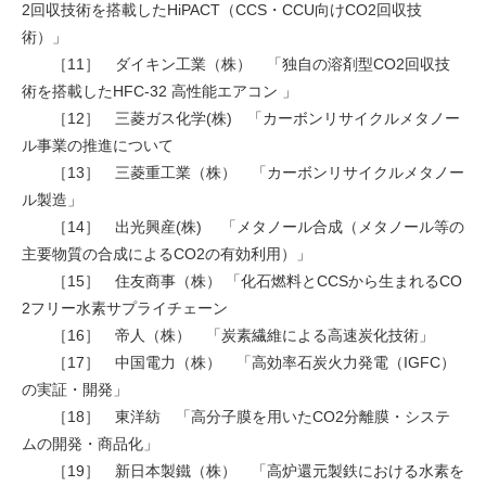
2回収技術を搭載したHiPACT（CCS・CCU向けCO2回収技
術）」
［11］ ダイキン工業（株） 「独自の溶剤型CO2回収技
術を搭載したHFC-32 高性能エアコン 」
［12］ 三菱ガス化学(株) 「カーボンリサイクルメタノー
ル事業の推進について
［13］ 三菱重工業（株） 「カーボンリサイクルメタノー
ル製造」
［14］ 出光興産(株) 「メタノール合成（メタノール等の
主要物質の合成によるCO2の有効利用）」
［15］ 住友商事（株） 「化石燃料とCCSから生まれるCO
2フリー水素サプライチェーン
［16］ 帝人（株） 「炭素繊維による高速炭化技術」
［17］ 中国電力（株） 「高効率石炭火力発電（IGFC）
の実証・開発」
［18］ 東洋紡 「高分子膜を用いたCO2分離膜・システ
ムの開発・商品化」
［19］ 新日本製鐵（株） 「高炉還元製鉄における水素を