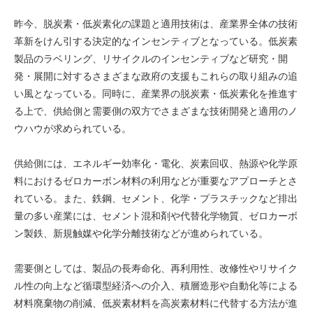
昨今、脱炭素・低炭素化の課題と適用技術は、産業界全体の技術
革新をけん引する決定的なインセンティブとなっている。低炭素
製品のラベリング、リサイクルのインセンティブなど研究・開
発・展開に対するさまざまな政府の支援もこれらの取り組みの追
い風となっている。同時に、産業界の脱炭素・低炭素化を推進す
る上で、供給側と需要側の双方でさまざまな技術開発と適用のノ
ウハウが求められている。
供給側には、エネルギー効率化・電化、炭素回収、熱源や化学原
料におけるゼロカーボン材料の利用などが重要なアプローチとさ
れている。また、鉄鋼、セメント、化学・プラスチックなど排出
量の多い産業には、セメント混和剤や代替化学物質、ゼロカーボ
ン製鉄、新規触媒や化学分離技術などが進められている。
需要側としては、製品の長寿命化、再利用性、改修性やリサイク
ル性の向上など循環型経済への介入、積層造形や自動化等による
材料廃棄物の削減、低炭素材料を高炭素材料に代替する方法が進