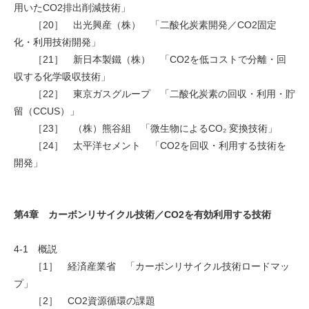
用いたCO2排出削減技術」
［20］ 出光興産（株） 「二酸化炭素開発／CO2固定
化・利用技術開発」
［21］ 新日本製鐵（株） 「CO2を低コストで分離・回
収する化学吸収技術」
［22］ 東京ガスグループ 「二酸化炭素の回収・利用・貯
留（CCUS）」
［23］ （株）熊谷組 「微生物によるCO₂ 変換技術」
［24］ 太平洋セメント 「CO2を回収・利用する技術を
開発」
第4章 カーボンリサイクル技術／CO2を有効利用する技術
4-1 概説
［1］ 経済産業省 「カーボンリサイクル技術ロードマッ
プ」
［2］ CO2資源循環の課題