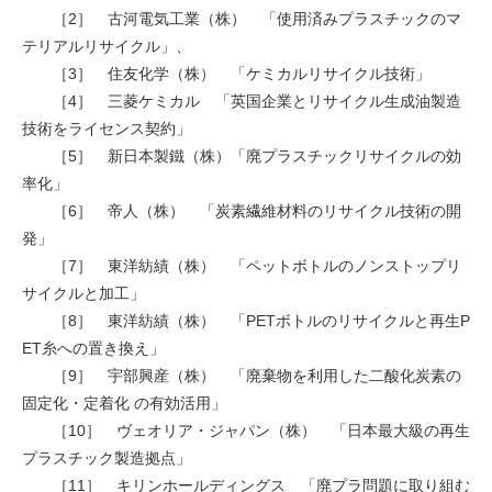
［2］ 古河電気工業（株） 「使用済みプラスチックのマ
テリアルリサイクル」、
［3］ 住友化学（株） 「ケミカルリサイクル技術」
［4］ 三菱ケミカル 「英国企業とリサイクル生成油製造
技術をライセンス契約」
［5］ 新日本製鐵（株）「廃プラスチックリサイクルの効
率化」
［6］ 帝人（株） 「炭素繊維材料のリサイクル技術の開
発」
［7］ 東洋紡績（株） 「ペットボトルのノンストップリ
サイクルと加工」
［8］ 東洋紡績（株） 「PETボトルのリサイクルと再生P
ET糸への置き換え」
［9］ 宇部興産（株） 「廃棄物を利用した二酸化炭素の
固定化・定着化 の有効活用」
［10］ ヴェオリア・ジャパン（株） 「日本最大級の再生
プラスチック製造拠点」
［11］ キリンホールディングス 「廃プラ問題に取り組む