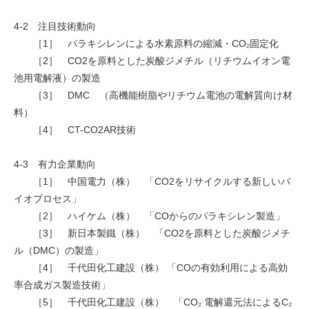
4-2 注目技術動向
［1］ パラキシレンによる水素原料の縮減・CO₂固定化
［2］ CO2を原料とした炭酸ジメチル（リチウムイオン電
池用電解液）の製造
［3］ DMC （高機能樹脂やリチウム電池の電解質向け材
料）
［4］ CT-CO2AR技術
4-3 有力企業動向
［1］ 中国電力（株） 「CO2をリサイクルする新しいバ
イオプロセス」
［2］ ハイケム（株） 「COからのパラキシレン製造」
［3］ 新日本製鐵（株） 「CO2を原料とした炭酸ジメチ
ル（DMC）の製造」
［4］ 千代田化工建設（株） 「COの有効利用による高効
率合成ガス製造技術」
［5］ 千代田化工建設（株） 「CO₂ 電解還元法によるC₂