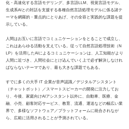
化・高速化する言語モデリング、多言語LLM、視覚言語モデル、
生成系AIとの対話を支援する各種自然言語処理モデルに係る諸テ
ーマを網羅的・重点的にとりあげ、その全容と実践的な課題を提
示している。
人間はお互いに言語でコミュニケーションをとることで成立し、
これはあらゆる活動を支えている。従って自然言語処理技術（N
LP）を活用したAIによるコミュニケーションは、人工知能がより
人間に近づき、人間社会にとけ込んでいく上で必ず解決しなけれ
ばならないテーマであり、最も大きな課題でもある。
すでに多くの大手 IT 企業が音声認識／デジタルアシスタント
（チャットボット）／スマートスピーカーの開発に注力してお
り、今後、家庭向けAIアシスタント以外に、自動車、医療、金
融、小売、顧客対応サービス、教育、流通、運送などの幅広い業
界で、多様なソフトウェア／プラットフォームに統合されなが
ら、広範に活用されることが予測されている。