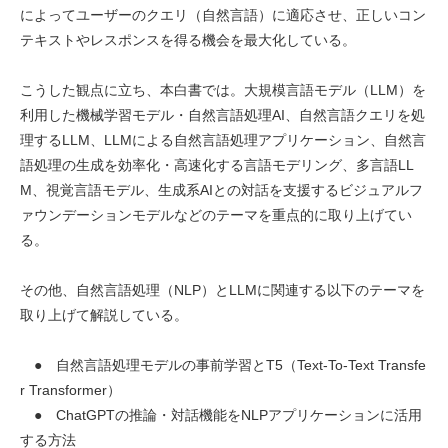
によってユーザーのクエリ（自然言語）に適応させ、正しいコン
テキストやレスポンスを得る機会を最大化している。
こうした観点に立ち、本白書では。大規模言語モデル（LLM）を
利用した機械学習モデル・自然言語処理AI、自然言語クエリを処
理するLLM、LLMによる自然言語処理アプリケーション、自然言
語処理の生成を効率化・高速化する言語モデリング、多言語LL
M、視覚言語モデル、生成系AIとの対話を支援するビジュアルフ
ァウンデーションモデルなどのテーマを重点的に取り上げてい
る。
その他、自然言語処理（NLP）とLLMに関連する以下のテーマを
取り上げて解説している。
● 自然言語処理モデルの事前学習とT5（Text-To-Text Transfe
r Transformer）
● ChatGPTの推論・対話機能をNLPアプリケーションに活用
する方法