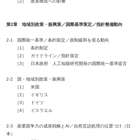
［2］ 産業構造への影響
第2章 地域別政策・振興策／国際基準策定／指針整備動向
2-1 国際統一基準／条約策定／規制緩和を巡る動向
［1］ 条約制定
［2］ ガイドライン／指針策定
［3］ 日本政府 人工知能研究開発の国際統一基準提言
2-2 国・地域別政策・振興策
［1］ 米国
［2］ イギリス
［3］ ドイツ
［4］ イスラエル
2-3 産業競争力の成長戦略とAI／自然言語処理の位置づけ（日
本）