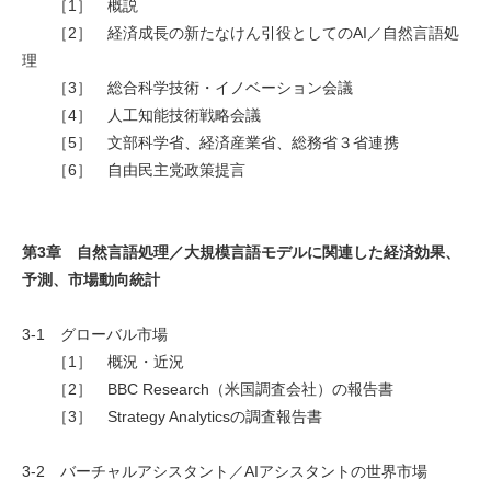
［1］ 概説
［2］ 経済成長の新たなけん引役としてのAI／自然言語処
理
［3］ 総合科学技術・イノベーション会議
［4］ 人工知能技術戦略会議
［5］ 文部科学省、経済産業省、総務省３省連携
［6］ 自由民主党政策提言
第3章 自然言語処理／大規模言語モデルに関連した経済効果、
予測、市場動向統計
3-1 グローバル市場
［1］ 概況・近況
［2］ BBC Research（米国調査会社）の報告書
［3］ Strategy Analyticsの調査報告書
3-2 バーチャルアシスタント／AIアシスタントの世界市場