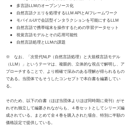
● 多言語LLMのオープンソース化
● 自然言語クエリを処理するLLM APIとAIフレームワーク
● モバイルUIで会話型インタラクションを可能にするLLM
● 自然言語で携帯端末を操作するための学習データセット
● 視覚言語モデルとその応用可能性
● 自然言語処理とLLMの課題
※ なお、「次世代NLP（自然言語処理）と大規模言語モデル
（LLM）」というテーマは、複眼的、立体的な視点で解明し、ア
プローチすることで、より精確で深みのある理解が得られるもの
である。当団体でもそうしたコンセプトで本白書を編纂してい
る。
そのため、以下の白書（ほぼ当団体よりほぼ同時期に発刊）がそ
れぞれ独立して編纂されながらも、４巻セットとしてシリーズ編
成されている。まとめて全４巻を購入された場合、特別に半額の
価格設定で提供している。