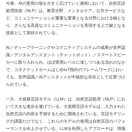
今後、AIの実用の場を大きく広げていく過程において、自然言語
処理技術（NLP）は、教育分野、メンタルケア、公共サービスな
ど、コミュニケーションが重要な要素となる分野における軸とな
り、さらなる高度なコミュニケーションを実現する上で鍵となる
技術として期待されている。
AI／ディープラーニングやコグニティブシステムの成果が音声認
識／デジタルアシスタント（チャットボット）／スマートスピー
カーに取り入れられ、ほぼ実用レベルに達しつつある流れのなか
で、コネクテッドホームはじめIoT指向のフレームワークにおい
ても、音声認識／AIアシスタントが中核的な存在として位置づけ
られている。
一方、大規模言語モデル（LLM）は、自然言語処理（NLP）にお
いて大きな進歩を遂げている。大規模言語モデルは、入力された
自然言語の内容を予測するために開発されている。言語モデリン
グの課題だけでなく、これらのモデルの使用は自然言語のパフォ
ーマンスを向上させている。LLMを利用したアプローチは、情報