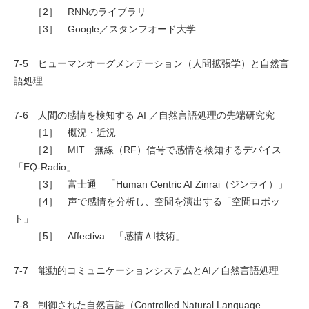
［2］ RNNのライブラリ
［3］ Google／スタンフオード大学
7-5 ヒューマンオーグメンテーション（人間拡張学）と自然言
語処理
7-6 人間の感情を検知する AI ／自然言語処理の先端研究究
［1］ 概況・近況
［2］ MIT 無線（RF）信号で感情を検知するデバイス
「EQ-Radio」
［3］ 富士通 「Human Centric AI Zinrai（ジンライ）」
［4］ 声で感情を分析し、空間を演出する「空間ロボッ
ト」
［5］ Affectiva 「感情ＡI技術」
7-7 能動的コミュニケーションシステムとAI／自然言語処理
7-8 制御された自然言語（Controlled Natural Language