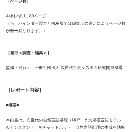
［ページ数］
A4判／約1,180ページ
（※ バインダー製本とPDF版では編集上の違いによりページ数
が若干異なります。）
［発行＜調査・編集＞］
監修・発行： 一般社団法人 次世代社会システム研究開発機構
［レポート内容］
■概要■
本白書は、次世代の自然言語処理（NLP）と大規模言語モデル、
AIアシスタント、AIチャットボット、自然言語処理の生成を効率