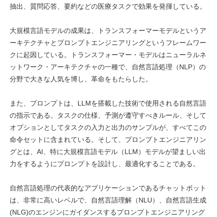
抽出、質問応答、要約などの医療タスクで効果を発揮している。
大規模言語モデルの成果は、トランスフォーマーモデルというア
ーキテクチャとプロンプトエンジニアリングというフレームワー
クに起因している。トランスフォーマー・モデルはニューラルネ
ットワーク・アーキテクチャの一種で、自然言語処理（NLP）の
分野で大きな人気を博し、革命をもたらした。
また、プロンプトは、LLMを搭載した技術で使用される自然言語
の指示である。タスクの仕様、予測が遵守すべきルール、そして
オプションとしてタスクの入力と出力のサンプルが、すべてこの
命令セットに含まれている。そして、プロンプトエンジニアリン
グとは、AI、特に大規模言語モデル（LLM）モデルが望ましい出
力をするようにプロンプトを設計し、最適化することである。
自然言語処理の代表的なアプリケーションであるチャットボット
は、非常に高いレベルで、自然言語理解（NLU）、自然言語生成
(NLG)のエンジンにガイダンスするプロンプトエンジニアリング