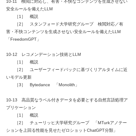
10-11 検閲に対応し、有害・不快なコンテンツを生成させない
安全ルールを備えたLLM
［1］ 概説
［2］ スタンフォード大学研究グループ 検閲対応／有
害・不快コンテンツを生成させない安全ルールを備えたLLM
「FreedomGPT」
10-12 レコメンデーション技術とLLM
［1］ 概説
［2］ ユーザーフィードバックに基づくリアルタイムに近
いモデル更新
［3］ Bytedance 「Monolith」
10-13 高品質なラベル付きデータを必要とする自然言語処理ア
プリケーション
［1］ 概説
［2］ チューリッヒ大学研究グループ 「MTurkアノテー
ションを上回る性能を見せたゼロショットChatGPT分類」