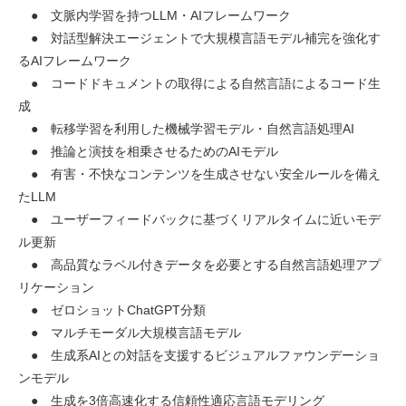
● 文脈内学習を持つLLM・AIフレームワーク
● 対話型解決エージェントで大規模言語モデル補完を強化す
るAIフレームワーク
● コードドキュメントの取得による自然言語によるコード生
成
● 転移学習を利用した機械学習モデル・自然言語処理AI
● 推論と演技を相乗させるためのAIモデル
● 有害・不快なコンテンツを生成させない安全ルールを備え
たLLM
● ユーザーフィードバックに基づくリアルタイムに近いモデ
ル更新
● 高品質なラベル付きデータを必要とする自然言語処理アプ
リケーション
● ゼロショットChatGPT分類
● マルチモーダル大規模言語モデル
● 生成系AIとの対話を支援するビジュアルファウンデーショ
ンモデル
● 生成を3倍高速化する信頼性適応言語モデリング