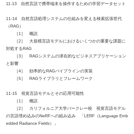
11-13 自然言語で携帯端末を操作するための学習データセット
11-14 自然言語処理システムの仕組みを変える検索拡張世代
（RAG）
［1］ 概説
［2］ 大規模言語モデルにおけるいくつかの重要な課題に
対処するRAG
［3］ RAGシステムの潜在的なビジネスアプリケーション
と影響
［4］ 効率的なRAGパイプラインの実装
［5］ RAGライブラリとフレームワーク
11-15 視覚言語モデルとその応用可能性
［1］ 概説
［2］ カリフォルニア大学バークレー校 視覚言語モデル
の言語埋め込みのNeRFへの組み込み 「LERF（Language Emb
edded Radiance Fields）」