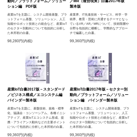
動向／プラットフォーム／ソリュー
／MR（複合現実）白書2017年版
ション編 PDF版
製本版
産業IoTを主題に、システム開発基盤、プラ
産業界、IT先進技術・サービス、科学・学
ットフォーム基盤、ソリューション、人工
術界、教育・芸術に共通するテーマとなっ
知能やロボット技術との統合など、産業IoT
ているVR／AR／MRについて、技術階層や
のセクター別動向について包括的に分析し
分野を包括的に横断し、学際的なアプロー
た本邦初の白書。
チで編纂した白書。
98,280円(内税)
99,360円(内税)
産業IoT白書2017版－スタンダード
産業IoT白書2017年版－セクター別
／ビジネス構成／エコシステム編
動向／プラットフォーム／ソリュー
バインダー製本版
ション編 バインダー製本版
産業IoTを主題に、基盤技術、規格・標準
産業IoTを主題に、システム開発基盤、プラ
化、協議会・コンソーシアム、各種イニシ
ットフォーム基盤、ソリューション、人工
アティブ、産業IoTエコシステム形成、提
知能やロボット技術との統合など、産業IoT
携・アライアンス動向などの主要ポイント
のセクター別動向について包括的に分析し
について包括的に分析した本邦初の白書。
た本邦初の白書。
99,360円(内税)
99,360円(内税)