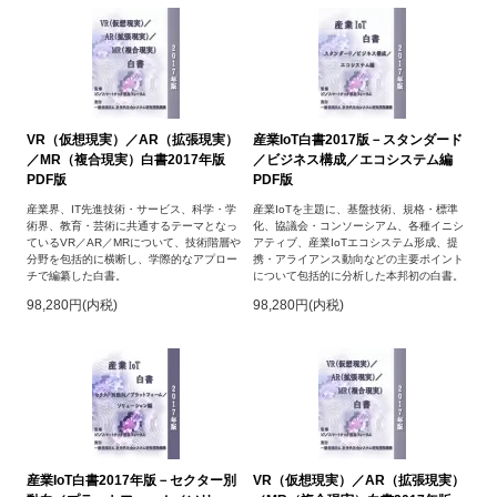
VR（仮想現実）／AR（拡張現実）
産業IoT白書2017版－スタンダード
／MR（複合現実）白書2017年版
／ビジネス構成／エコシステム編
PDF版
PDF版
産業界、IT先進技術・サービス、科学・学
産業IoTを主題に、基盤技術、規格・標準
術界、教育・芸術に共通するテーマとなっ
化、協議会・コンソーシアム、各種イニシ
ているVR／AR／MRについて、技術階層や
アティブ、産業IoTエコシステム形成、提
分野を包括的に横断し、学際的なアプロー
携・アライアンス動向などの主要ポイント
チで編纂した白書。
について包括的に分析した本邦初の白書。
98,280円(内税)
98,280円(内税)
産業IoT白書2017年版－セクター別
VR（仮想現実）／AR（拡張現実）